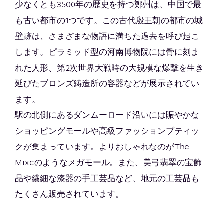
少なくとも3500年の歴史を持つ鄭州は、中国で最
も古い都市の1つです。この古代殷王朝の都市の城
壁跡は、さまざまな物語に満ちた過去を呼び起こ
します。ピラミッド型の河南博物院には骨に刻ま
れた人形、第2次世界大戦時の大規模な爆撃を生き
延びたブロンズ鋳造所の容器などが展示されてい
ます。
駅の北側にあるダンムーロード沿いには賑やかな
ショッピングモールや高級ファッションブティッ
クが集まっています。よりおしゃれなのがThe
Mixcのようなメガモール。また、美弓翡翠の宝飾
品や繊細な漆器の手工芸品など、地元の工芸品も
たくさん販売されています。