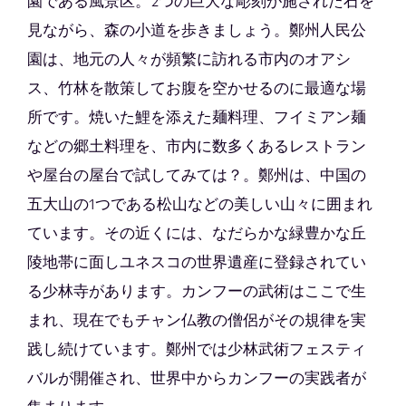
園である風景区。2つの巨大な彫刻が施された石を
見ながら、森の小道を歩きましょう。鄭州人民公
園は、地元の人々が頻繁に訪れる市内のオアシ
ス、竹林を散策してお腹を空かせるのに最適な場
所です。焼いた鯉を添えた麺料理、フイミアン麺
などの郷土料理を、市内に数多くあるレストラン
や屋台の屋台で試してみては？。鄭州は、中国の
五大山の1つである松山などの美しい山々に囲まれ
ています。その近くには、なだらかな緑豊かな丘
陵地帯に面しユネスコの世界遺産に登録されてい
る少林寺があります。カンフーの武術はここで生
まれ、現在でもチャン仏教の僧侶がその規律を実
践し続けています。鄭州では少林武術フェスティ
バルが開催され、世界中からカンフーの実践者が