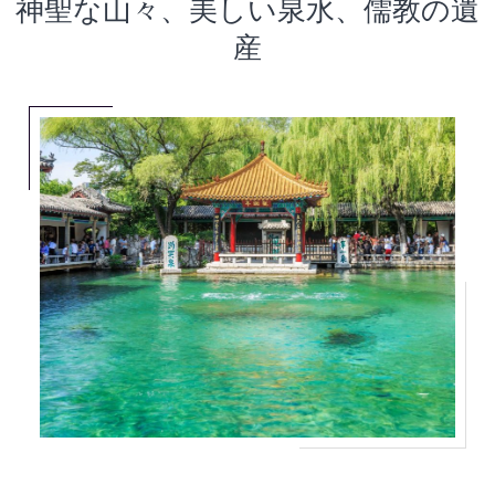
神聖な山々、美しい泉水、儒教の遺
産