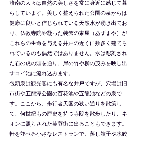
済南の人々は自然の美しさを常に身近に感じて暮
らしています。美しく整えられた公園の泉からは
健康に良いと信じられている天然水が湧き出てお
り、仏教寺院や凝った装飾の東屋（あずまや）が
これらの生命を与える井戸の近くに数多く建てら
れているのも偶然ではありません。水は彫刻され
た石の虎の頭を通り、岸の竹や柳の茂みを映し出
すコイ池に流れ込みます。
包頭泉は観光客にも有名な井戸ですが、穴場は旧
市街や五龍潭公園の百花池や五龍池などの泉で
す。ここから、歩行者天国の狭い通りを散策し
て、何世紀もの歴史を持つ寺院を散歩したり、ネ
オンに照らされた芙蓉街に出ることもできます。
軒を並べる小さなレストランで、蒸し餃子や水餃