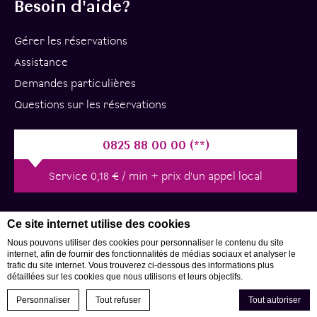
Besoin d'aide?
Gérer les réservations
Assistance
Demandes particulières
Questions sur les réservations
0825 88 00 00 (**)
Service 0,18 € / min + prix d'un appel local
Ce site internet utilise des cookies
Nous pouvons utiliser des cookies pour personnaliser le contenu du site
internet, afin de fournir des fonctionnalités de médias sociaux et analyser le
trafic du site internet. Vous trouverez ci-dessous des informations plus
© 2020 Tous droits réservés
détaillées sur les cookies que nous utilisons et leurs objectifs.
Personnaliser
Tout refuser
Tout autoriser
RECHERCHER